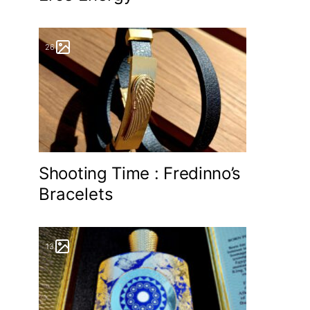
26
Shooting Time : Fredinno’s
Bracelets
13